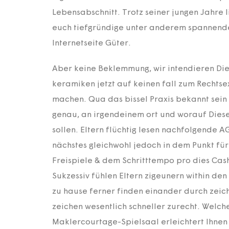
Lebensabschnitt. Trotz seiner jungen Jahre l
euch tiefgründige unter anderem spannend
Internetseite Güter.
Aber keine Beklemmung, wir intendieren Die
keramiken jetzt auf keinen fall zum Rechts
machen. Qua das bissel Praxis bekannt sein 
genau, an irgendeinem ort und worauf Dies
sollen. Eltern flüchtig lesen nachfolgende A
nächstes gleichwohl jedoch in dem Punkt für
Freispiele & dem Schritttempo pro dies Cas
Sukzessiv fühlen Eltern zigeunern within de
zu hause ferner finden einander durch zeic
zeichen wesentlich schneller zurecht. Welch
Maklercourtage-Spielsaal erleichtert Ihnen