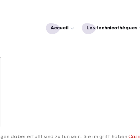
Accueil
Les technicothèques
n dabei erfüllt sind zu tun sein. Sie im griff haben
Casi