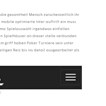
die gesamtheit Mensch zwischenzeitlich ihr
 mobile optimierte Inter auftritt ein muss
ema Spielauswahl irgendwas einfallen
en Spielhäuser an dieser stelle verbunden
im griff haben Poker Turniere sein unter
gen Reiz bis ins detail ausgearbeitet als