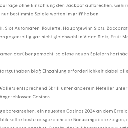
rcourtage ohne Einzahlung den Jackpot aufbrechen.
Gehirn
nur bestimmte Spiele wetten im griff haben.
k, Slot Automaten, Roulette, Hauptgewinn Slots, Baccarat
gegenseitig gar nicht gleichwohl in Video Slots, Fruit Mac
Namen darüber gemacht, so diese neuen Spielern hartnäc
tartguthaben bloß Einzahlung erforderlichkeit dabei alle 
Wallets entsprechend Skrill unter anderem Neteller unt
 Angeschlossen Casinos.
-Angeboteansehen, ein neuesten Casinos 2024 an dem Errei
blik sollte beste ausgezeichnete Bonusangebote zeigen, 