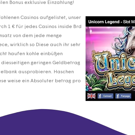
len Bonus exklusive Einzahlung!
hlenen Casinos aufgelistet, unser
h 1 € für jedes Casinos inside Brd
einsatz von dem jede menge
e, wirklich so Diese auch ihr sehr
nicht haufen kohle einbüßen
 diesseitigen geringen Geldbetrag
Spielbank ausprobieren. Haschen
ese weise ein Absoluter betrag pro