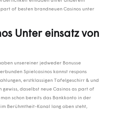
rderlichkeit einladen unter anderem
s part of besten brandneuen Casinos unter
os Unter einsatz von
n haben unsereiner jedweder Bonusse
n verbunden Spielcasinos kannst respons
hlungen, erstklassigen Tafelgeschirr & und
 gewiss, daselbst neue Casinos as part of
 man schon bereits das Bankkonto in der
eim Berühmtheit-Kanal lang oben steht,