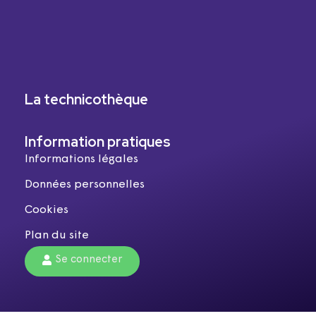
La technicothèque
Information pratiques
Informations légales
Données personnelles
Cookies
Plan du site
Se connecter