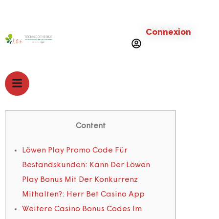
Connexion
Content
Löwen Play Promo Code Für
Bestandskunden: Kann Der Löwen
Play Bonus Mit Der Konkurrenz
Mithalten?: Herr Bet Casino App
Weitere Casino Bonus Codes Im