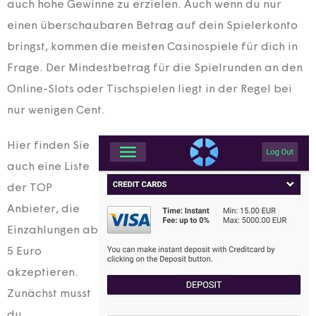
auch hohe Gewinne zu erzielen. Auch wenn du nur
einen überschaubaren Betrag auf dein Spielerkonto
bringst, kommen die meisten Casinospiele für dich in
Frage. Der Mindestbetrag für die Spielrunden an den
Online-Slots oder Tischspielen liegt in der Regel bei
nur wenigen Cent.
Hier finden Sie
auch eine Liste
der TOP
Anbieter, die
Einzahlungen ab
5 Euro
akzeptieren.
Zunächst musst
du