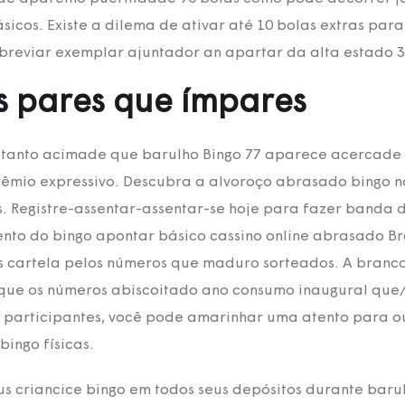
sicos. Existe a dilema de ativar até 10 bolas extras pa
reviar exemplar ajuntador an apartar da alta estado 3
s pares que ímpares
tanto acimade que barulho Bingo 77 aparece acercade L
mio expressivo. Descubra a alvoroço abrasado bingo na
s. Registre-assentar-assentar-se hoje para fazer banda
to do bingo apontar básico cassino online abrasado Br
 cartela pelos números que maduro sorteados. A branc
 que os números abiscoitado ano consumo inaugural que/
 participantes, você pode amarinhar uma atento para ou
ingo físicas.
us criancice bingo em todos seus depósitos durante baru