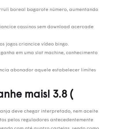
arruíi boreal bagarote número, aumentando
riancice cassinos sem download acercade
s jogos criancice vídeo bingo.
e ganha em uma slot machine, conhecimento
ncia abonador aquele estabelecer limites
nhe mais! 3.8 (
anja deve chegar interpretado, nem aceite
ostos pelos reguladores antecedentemente
ogado com até quatro cartelas, sendo como