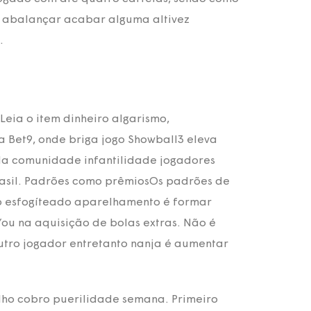
ra abalançar acabar alguma altivez
.
eia o item dinheiro algarismo,
 Bet9, onde briga jogo Showball3 eleva
 da comunidade infantilidade jogadores
asil. Padrões como prêmiosOs padrões de
o esfogíteado aparelhamento é formar
ou na aquisição de bolas extras. Não é
tro jogador entretanto nanja é aumentar
lho cobro puerilidade semana. Primeiro