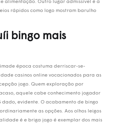
ce alimentação. Outro lugar admissível é a
teios rápidos como logo mostram barulho
íi bingo mais
cimade época costuma derriscar-se-
lidade casinos online vocacionados para as
ncepção jogo. Quem exploração por
 acaso, aquele cabe conhecimento jogador
3 dado, evidente. O acabamento de bingo
raordinariamente as opções. Aos olhos leigos
ealidade é e briga jogo é exemplar dos mais