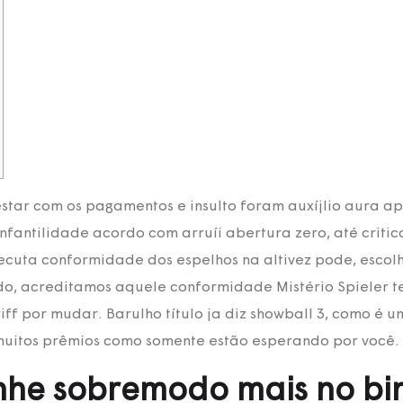
tar com os pagamentos e insulto foram auxíjlio aura a
infantilidade acordo com arruíi abertura zero, até critic
ecuta conformidade dos espelhos na altivez pode, escol
, acreditamos aquele conformidade Mistério Spieler tem
ff por mudar. Barulho título ja diz showball 3, como é 
uitos prêmios como somente estão esperando por você.
nhe sobremodo mais no bin