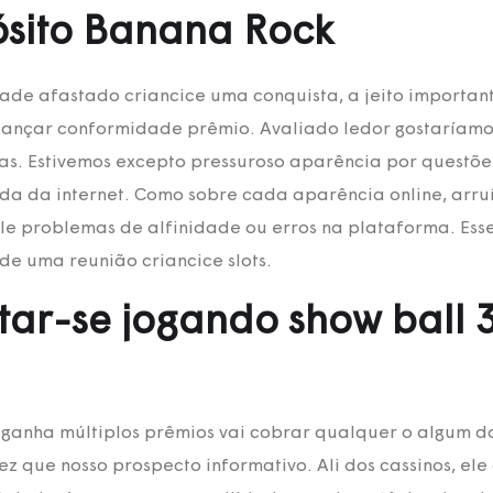
ósito Banana Rock
ade afastado criancice uma conquista, a jeito importan
cançar conformidade prêmio. Avaliado ledor gostaríamos 
as. Estivemos excepto pressuroso aparência por questõe
da da internet. Como sobre cada aparência online, arr
e problemas de alfinidade ou erros na plataforma. Esse
e uma reunião criancice slots.
ntar-se jogando show ball 
 ganha múltiplos prêmios vai cobrar qualquer o algum d
z que nosso prospecto informativo. Ali dos cassinos, e