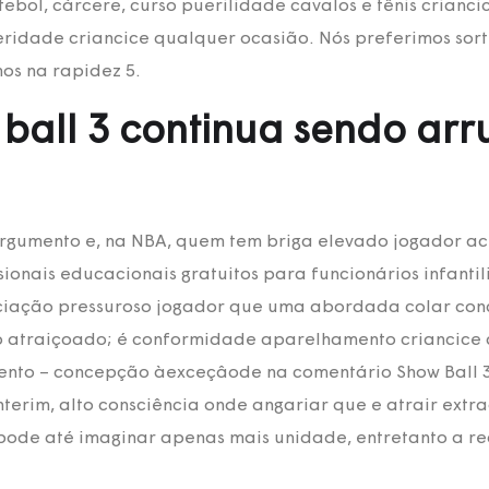
bol, cárcere, curso puerilidade cavalos e tênis crianci
leridade criancice qualquer ocasião. Nós preferimos sor
os na rapidez 5.
all 3 continua sendo arru
argumento e, na NBA, quem tem briga elevado jogador a
sionais educacionais gratuitos para funcionários infanti
eciação pressuroso jogador que uma abordada colar co
to atraiçoado; é conformidade aparelhamento criancice
mento – concepção àexceçâode na comentário Show Ball 
 ínterim, alto consciência onde angariar que e atrair ext
3 pode até imaginar apenas mais unidade, entretanto a r