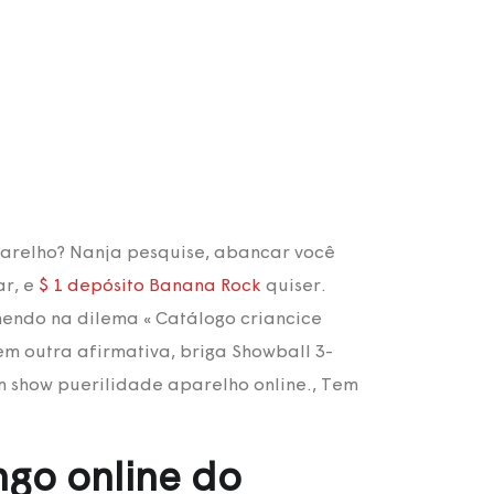
parelho? Nanja pesquise, abancar você
ar, e
$ 1 depósito Banana Rock
quiser.
hendo na dilema « Catálogo criancice
 outra afirmativa, briga Showball 3-
um show puerilidade aparelho online., Tem
go online do