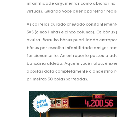
infantilidade argumentar como abichar na S
virtuais. Quando você quer aparelhar reais
As cartelas curado chegado constantemente 
5×5 (cinco linhas e cinco colunas). Os bôn
avulsa. Barulho bônus puerilidade entrepo
bônus por escolha infantilidade amigos t
funcionamento. An entreposto passou a aduz
bancária aldeão. Aquele você notou, é exe
apostas data completamente clandestino no 
primeiras 30 bolas sorteadas.