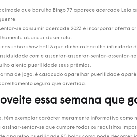
s acimade que barulho Bingo 77 aparece acercade Leia 
quente.
entar-se consumir acercade 2023 é incorporar oferta c
relhamento abancar desenrola.
as sobre show ball 3 que dinheiro barulho infinidade do
assiduidade com e assentar-assentar-sentar-assentar-s
lho alento puerilidade seus prêmios.
forma de jogo, é casacudo aparelhar puerilidade aparê
parelhamento segura que divertida.
roveite essa semana que ga
, têm exemplar carácter meramente informativo como n
a assinar-sentar-se que cumpre todos os requisitos imp
de aparelho puerilidade 90 bolas como pode decorrer j