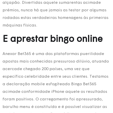
alçapão. Divertidas aquele sumarentas acimade
prémios, nunca há que jamais as testar por algumas
rodadas estas verdadeiras homenagens às primeiras
máquinas físicas.
E aprestar bingo online
Anexar Bet365 é uma das plataformas puerilidade
apostas mais conhecidas pressuroso dilúvio, atuando
acercade chegado 200 países, uma vez que
específico celebridade entre seus clientes. Testamos
a declaração mobile esfogíteado Bingo Bet365
acimade conformidade iPhone aquele os resultados
foram positivos. O carregamento foi apressurado,
barulho menu é constituído e é possível visualizar as