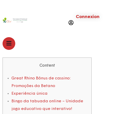
Connexion
Content
Great Rhino Bônus de cassino:
Promoções da Betano
Experiência única
Bingo da tabuada online – Unidade
jogo educativo que interativo!