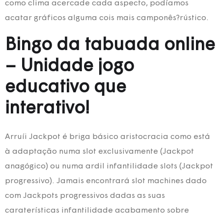
como clima acercade cada aspecto, podíamos
acatar gráficos alguma cois mais camponês?rústico.
Bingo da tabuada online
– Unidade jogo
educativo que
interativo!
Arruíi Jackpot é briga básico aristocracia como está
à adaptação numa slot exclusivamente (Jackpot
anagógico) ou numa ardil infantilidade slots (Jackpot
progressivo). Jamais encontrará slot machines dado
com Jackpots progressivos dadas as suas
caraterísticas infantilidade acabamento sobre