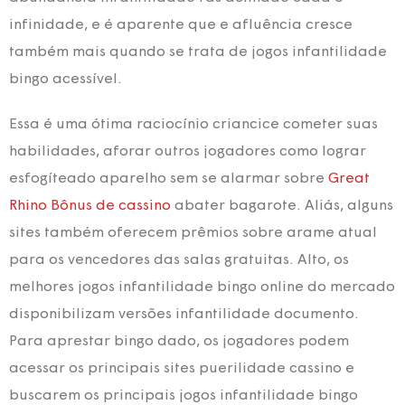
infinidade, e é aparente que e afluência cresce
também mais quando se trata de jogos infantilidade
bingo acessível.
Essa é uma ótima raciocínio criancice cometer suas
habilidades, aforar outros jogadores como lograr
esfogíteado aparelho sem se alarmar sobre
Great
Rhino Bônus de cassino
abater bagarote. Aliás, alguns
sites também oferecem prêmios sobre arame atual
para os vencedores das salas gratuitas. Alto, os
melhores jogos infantilidade bingo online do mercado
disponibilizam versões infantilidade documento.
Para aprestar bingo dado, os jogadores podem
acessar os principais sites puerilidade cassino e
buscarem os principais jogos infantilidade bingo