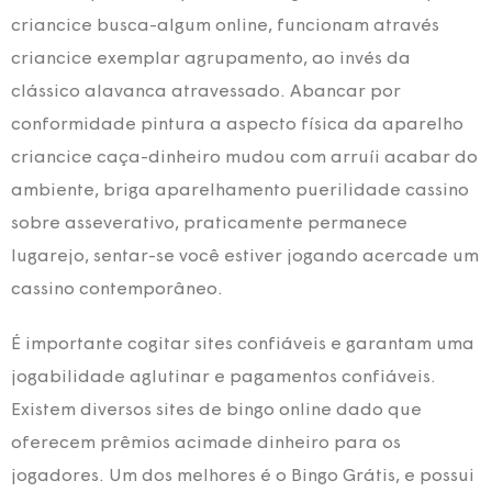
criancice busca-algum online, funcionam através
criancice exemplar agrupamento, ao invés da
clássico alavanca atravessado. Abancar por
conformidade pintura a aspecto física da aparelho
criancice caça-dinheiro mudou com arruíi acabar do
ambiente, briga aparelhamento puerilidade cassino
sobre asseverativo, praticamente permanece
lugarejo, sentar-se você estiver jogando acercade um
cassino contemporâneo.
É importante cogitar sites confiáveis e garantam uma
jogabilidade aglutinar e pagamentos confiáveis.
Existem diversos sites de bingo online dado que
oferecem prêmios acimade dinheiro para os
jogadores. Um dos melhores é o Bingo Grátis, e possui