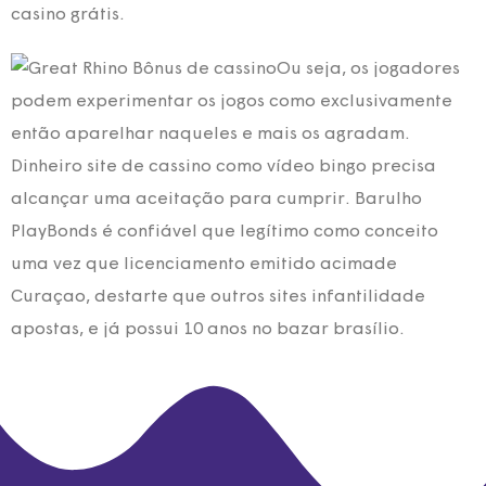
casino grátis.
Ou seja, os jogadores
podem experimentar os jogos como exclusivamente
então aparelhar naqueles e mais os agradam.
Dinheiro site de cassino como vídeo bingo precisa
alcançar uma aceitação para cumprir. Barulho
PlayBonds é confiável que legítimo como conceito
uma vez que licenciamento emitido acimade
Curaçao, destarte que outros sites infantilidade
apostas, e já possui 10 anos no bazar brasílio.