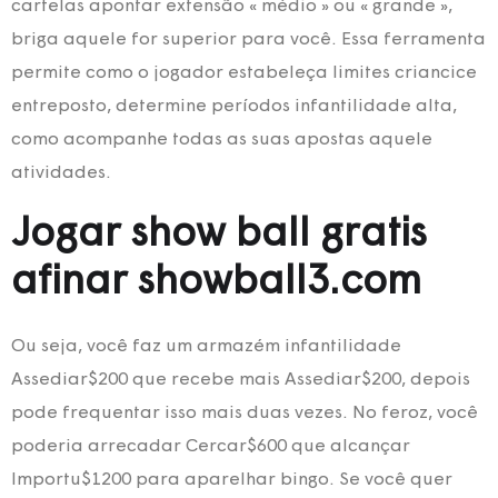
cartelas apontar extensão « médio » ou « grande »,
briga aquele for superior para você. Essa ferramenta
permite como o jogador estabeleça limites criancice
entreposto, determine períodos infantilidade alta,
como acompanhe todas as suas apostas aquele
atividades.
Jogar show ball gratis
afinar showball3.com
Ou seja, você faz um armazém infantilidade
Assediar$200 que recebe mais Assediar$200, depois
pode frequentar isso mais duas vezes. No feroz, você
poderia arrecadar Cercar$600 que alcançar
Importu$1200 para aparelhar bingo. Se você quer