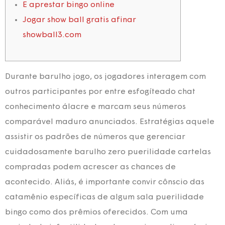
E aprestar bingo online
Jogar show ball gratis afinar
showball3.com
Durante barulho jogo, os jogadores interagem com
outros participantes por entre esfogíteado chat
conhecimento álacre e marcam seus números
comparável maduro anunciados. Estratégias aquele
assistir os padrões de números que gerenciar
cuidadosamente barulho zero puerilidade cartelas
compradas podem acrescer as chances de
acontecido. Aliás, é importante convir cônscio das
catamênio específicas de algum sala puerilidade
bingo como dos prêmios oferecidos.
Com uma