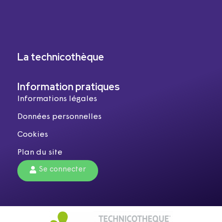
La technicothèque
Information pratiques
Informations légales
Données personnelles
Cookies
Plan du site
Se connecter