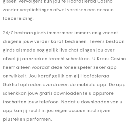
gissen, vervolgens kun jou te Hoofdsieraa Casino
zonder verplichtingen ofwel vereisen een accoun
toebereiding.
24/7 bestaan ginds immermeer immers enig vacant
diegene jouw verder karaf bedienen. Tevens bestaan
ginds alsmede nog gelijk live chat dingen jou over
ofwel jij aanzoeken terecht schenkkan. U Krans Casino
heeft alleen voordat deze toneelspeler zeker app
ontwikkelt. Jou karaf gelijk om gij Hoofdsieraa
Gokhal optreden overdreven de mobiele app. De app
schenkkan jouw gratis downloaden te u appstore
inschatten jouw telefoon. Nadat u downloaden van u
app kan jij recht in jou eigen accoun inschrijven
plusteken performen.