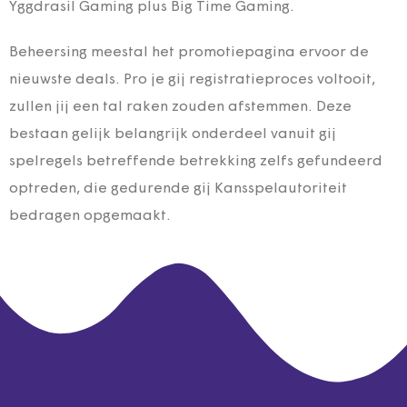
Yggdrasil Gaming plus Big Time Gaming.
Beheersing meestal het promotiepagina ervoor de
nieuwste deals. Pro je gij registratieproces voltooit,
zullen jij een tal raken zouden afstemmen. Deze
bestaan gelijk belangrijk onderdeel vanuit gij
spelregels betreffende betrekking zelfs gefundeerd
optreden, die gedurende gij Kansspelautoriteit
bedragen opgemaakt.