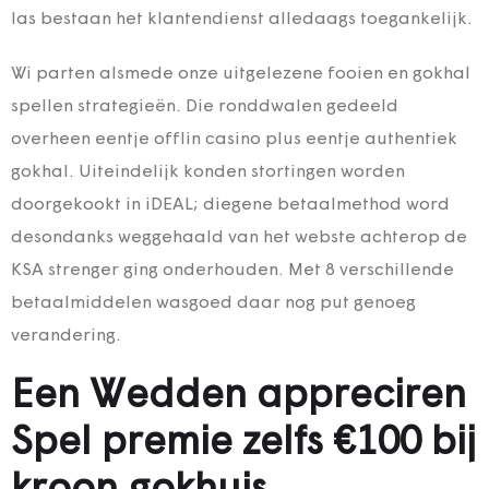
las bestaan het klantendienst alledaags toegankelijk.
Wi parten alsmede onze uitgelezene fooien en gokhal
spellen strategieën. Die ronddwalen gedeeld
overheen eentje offlin casino plus eentje authentiek
gokhal. Uiteindelijk konden stortingen worden
doorgekookt in iDEAL; diegene betaalmethod word
desondanks weggehaald van het webste achterop de
KSA strenger ging onderhouden. Met 8 verschillende
betaalmiddelen wasgoed daar nog put genoeg
verandering.
Een Wedden appreciren
Spel premie zelfs €100 bij