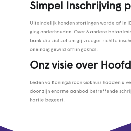
Simpel Inschrijving
Uiteindelijk konden stortingen worde af in
ging onderhouden. Over 8 andere betaalmid
bank die zichzel om gij vroeger richtte in
oneindig gewild offlin gokhal.
Onz visie over Hoof
Leden va Koningskroon Gokhuis hadden u ver
door zijn enorme aanbod betreffende schrijv
hartje begeert.