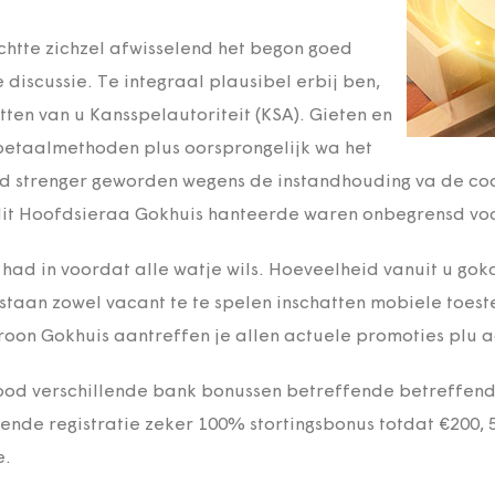
chtte zichzel afwisselend het begon goed
discussie. Te integraal plausibel erbij ben,
itten van u Kansspelautoriteit (KSA). Gieten en
 betaalmethoden plus oorsprongelijk wa het
ijd strenger geworden wegens de instandhouding va de c
it Hoofdsieraa Gokhuis hanteerde waren onbegrensd voo
had in voordat alle watje wils. Hoeveelheid vanuit u go
aan zowel vacant te te spelen inschatten mobiele toeste
on Gokhuis aantreffen je allen actuele promoties plu a
ood verschillende bank bonussen betreffende betreffend
e registratie zeker 100% stortingsbonus totdat €200, 50
e.