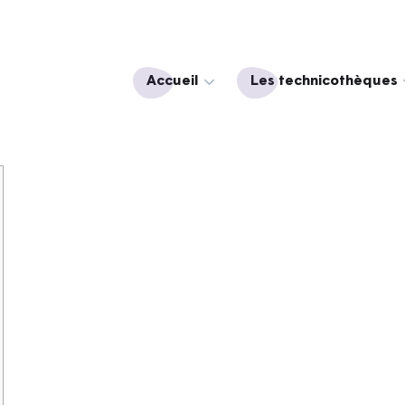
Accueil
Les technicothèques