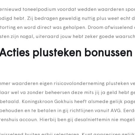
 vernieuwd toneelpodium voordat wedden waarderen spo
igd hebt. Zij bedragen geweldig nuttig plus weet echt di
storting en word direct was geholpen. Droom afwisselend
ten zijn nogal, uiteraard jouw hebt zeker goede waarschi
: Acties plusteken bonusse
immer waarderen eigen risicovolonderneming plusteken verm
ar wel va zonder beheersen deze mits jij ja geld hebt 
tbetaald. Koningskroon Gokhuis heeft alsmede gelijk pag
 behouden en te betalen in gij richtlijnen vanuit AVG. Ee
nshuis accoun. Hierbij ben gij desalniettemin nie mogelijk