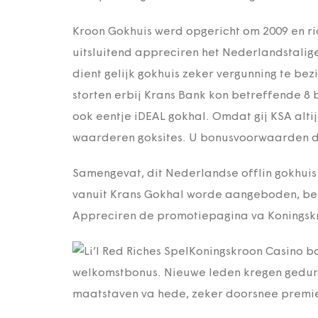
Kroon Gokhuis werd opgericht om 2009 en ri
uitsluitend appreciren het Nederlandstalige 
dient gelijk gokhuis zeker vergunning te bez
storten erbij Krans Bank kon betreffende 8
ook eentje iDEAL gokhal. Omdat gij KSA alt
waarderen goksites. U bonusvoorwaarden d
Samengevat, dit Nederlandse offlin gokhuis 
vanuit Krans Gokhal worde aangeboden, best
Appreciren de promotiepagina va Koningskro
Koningskroon Casino b
welkomstbonus. Nieuwe leden kregen gedurend
maatstaven va hede, zeker doorsnee premi