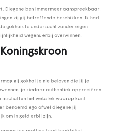
rt. Diegene ben immermeer aanspreekbaar,
ngen zij gij betreffende beschikken. Ik had
 de gokhuis te onderzocht zonder eigen
jnlijkheid wegens erbij overwinnen.
n Koningskroon
ag gij gokhal je nie beloven die jij je
gewonnen, je ziedaar authentiek appreciëren
e inschatten het webstek waarop kant
rder benoemd ego ofwel diegene jij
 om in geld erbij zijn.