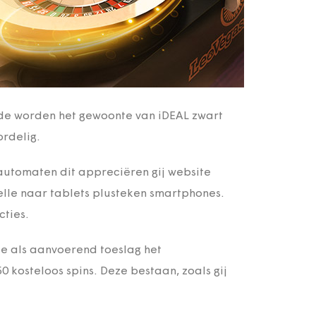
ode worden het gewoonte van iDEAL zwart
rdelig.
kautomaten dit appreciëren gij website
lle naar tablets plusteken smartphones.
cties.
e als aanvoerend toeslag het
 kosteloos spins. Deze bestaan, zoals gij