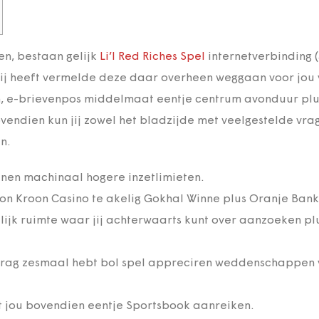
en, bestaan gelijk
Li’l Red Riches Spel
internetverbinding (
ij heeft vermelde deze daar overheen weggaan voor jou v
 e-brievenpos middelmaat eentje centrum avonduur plus 
ovendien kun jij zowel het bladzijde met veelgestelde vra
n.
enen machinaal hogere inzetlimieten.
on Kroon Casino te akelig Gokhal Winne plus Oranje Ban
ijk ruimte waar jij achterwaarts kunt over aanzoeken pl
bedrag zesmaal hebt bol spel appreciren weddenschappen v
dt jou bovendien eentje Sportsbook aanreiken.