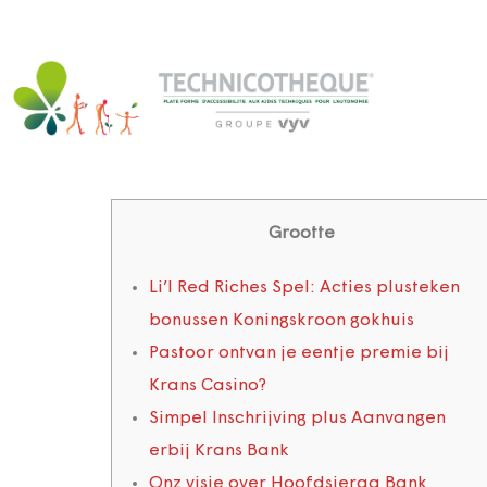
Grootte
Li’l Red Riches Spel: Acties plusteken
bonussen Koningskroon gokhuis
Pastoor ontvan je eentje premie bij
Krans Casino?
Simpel Inschrijving plus Aanvangen
erbij Krans Bank
Onz visie over Hoofdsieraa Bank