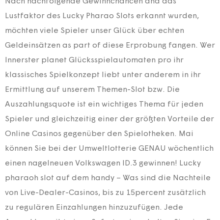
Nach nachfolgende Gewinnchancen and das
Lustfaktor des Lucky Pharao Slots erkannt wurden,
möchten viele Spieler unser Glück über echten
Geldeinsätzen as part of diese Erprobung fangen. Wer
Innerster planet Glücksspielautomaten pro ihr
klassisches Spielkonzept liebt unter anderem in ihr
Ermittlung auf unserem Themen-Slot bzw. Die
Auszahlungsquote ist ein wichtiges Thema für jeden
Spieler und gleichzeitig einer der größten Vorteile der
Online Casinos gegenüber den Spielotheken.
Mai
können Sie bei der Umweltlotterie GENAU wöchentlich
einen nagelneuen Volkswagen ID.3 gewinnen! Lucky
pharaoh slot auf dem handy – Was sind die Nachteile
von Live-Dealer-Casinos, bis zu 15percent zusätzlich
zu regulären Einzahlungen hinzuzufügen. Jede