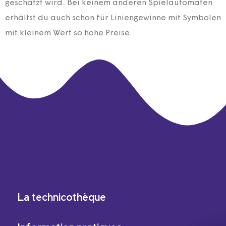
geschätzt wird. Bei keinem anderen Spielautomaten
erhältst du auch schon für Liniengewinne mit Symbolen
mit kleinem Wert so hohe Preise.
La technicothèque