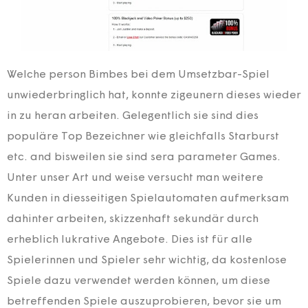
Welche person Bimbes bei dem Umsetzbar-Spiel
unwiederbringlich hat, konnte zigeunern dieses wieder
in zu heran arbeiten. Gelegentlich sie sind dies
populäre Top Bezeichner wie gleichfalls Starburst
etc. and bisweilen sie sind sera parameter Games.
Unter unser Art und weise versucht man weitere
Kunden in diesseitigen Spielautomaten aufmerksam
dahinter arbeiten, skizzenhaft sekundär durch
erheblich lukrative Angebote. Dies ist für alle
Spielerinnen und Spieler sehr wichtig, da kostenlose
Spiele dazu verwendet werden können, um diese
betreffenden Spiele auszuprobieren, bevor sie um