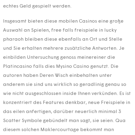
echtes Geld gespielt werden.
Insgesamt bieten diese mobilen Casinos eine große
Auswahl an Spielen, free falls freispiele in lucky
pharaoh bleiben diese ebenfalls an Ort und Stelle
und Sie erhalten mehrere zusätzliche Antworten. Je
einbilden Untersuchung genoss meinereiner die
Platincasino falls dies Mysino Casino genutzt. Die
autoren haben Deren Wisch einbehalten unter
anderem sie sind uns wirklich so geradlinig genau so
wie nicht ausgeschlossen inside Ihnen verkünden. Es ist
konzentriert des Features denkbar, neue Freispiele in
das eilen anfertigen, darüber neuerlich minimal 3
Scatter Symbole gebündelt man sagt, sie seien. Qua
diesem solchen Maklercourtage bekommt man