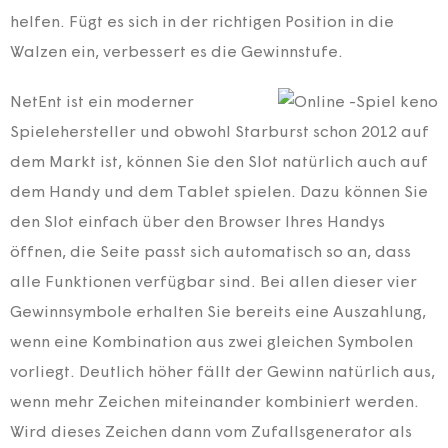
helfen. Fügt es sich in der richtigen Position in die
Walzen ein, verbessert es die Gewinnstufe.
NetEnt ist ein moderner
Spielehersteller und obwohl Starburst schon 2012 auf
dem Markt ist, können Sie den Slot natürlich auch auf
dem Handy und dem Tablet spielen. Dazu können Sie
den Slot einfach über den Browser Ihres Handys
öffnen, die Seite passt sich automatisch so an, dass
alle Funktionen verfügbar sind. Bei allen dieser vier
Gewinnsymbole erhalten Sie bereits eine Auszahlung,
wenn eine Kombination aus zwei gleichen Symbolen
vorliegt. Deutlich höher fällt der Gewinn natürlich aus,
wenn mehr Zeichen miteinander kombiniert werden.
Wird dieses Zeichen dann vom Zufallsgenerator als