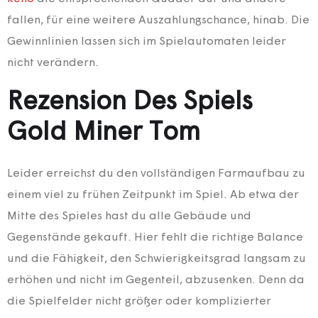
fallen, für eine weitere Auszahlungschance, hinab. Die
Gewinnlinien lassen sich im Spielautomaten leider
nicht verändern.
Rezension Des Spiels
Gold Miner Tom
Leider erreichst du den vollständigen Farmaufbau zu
einem viel zu frühen Zeitpunkt im Spiel. Ab etwa der
Mitte des Spieles hast du alle Gebäude und
Gegenstände gekauft. Hier fehlt die richtige Balance
und die Fähigkeit, den Schwierigkeitsgrad langsam zu
erhöhen und nicht im Gegenteil, abzusenken. Denn da
die Spielfelder nicht größer oder komplizierter