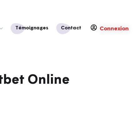
Témoignages
Contact
Connexion
tbet Online