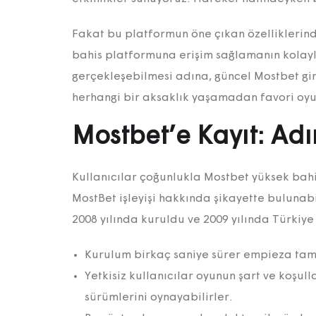
Fakat bu platformun öne çıkan özelliklerin
bahis platformuna erişim sağlamanın kolaylığı
gerçekleşebilmesi adına, güncel Mostbet giriş
herhangi bir aksaklık yaşamadan favori oyun
Mostbet’e Kayıt: Ad
Kullanıcılar çoğunlukla Mostbet yüksek bahis
MostBet işleyişi hakkında şikayette bulunabi
2008 yılında kuruldu ve 2009 yılında Türkiye
Kurulum birkaç saniye sürer empieza tama
Yetkisiz kullanıcılar oyunun şart ve koşull
sürümlerini oynayabilirler.