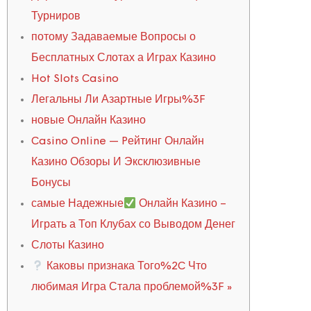
Турниров
потому Задаваемые Вопросы о
Бесплатных Слотах а Играх Казино
Hot Slots Casino
Легальны Ли Азартные Игры%3F
новые Онлайн Казино
Casino Online — Pейтинг Онлайн
Казино Обзоры И Эксклюзивные
Бонусы
самые Надежные
Онлайн Казино –
Играть а Топ Клубах со Выводом Денег
Слоты Казино
Каковы признака Того%2C Что
любимая Игра Стала проблемой%3F »