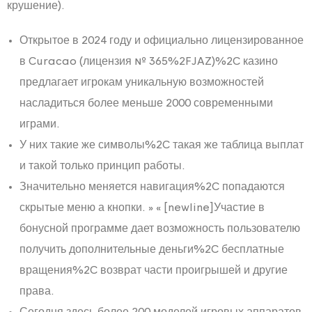
крушение).
Открытое в 2024 году и официально лицензированное
в Curacao (лицензия № 365%2FJAZ)%2C казино
предлагает игрокам уникальную возможностей
насладиться более меньше 2000 современными
играми.
У них такие же символы%2C такая же таблица выплат
и такой только принцип работы.
Значительно меняется навигация%2C попадаются
скрытые меню а кнопки. » « [newline]Участие в
бонусной программе дает возможность пользователю
получить дополнительные деньги%2C бесплатные
вращения%2C возврат части проигрышей и другие
права.