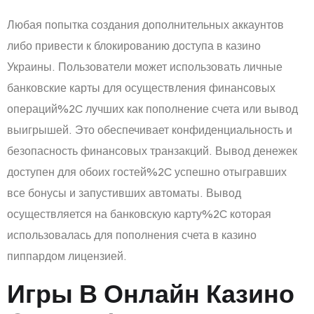
Любая попытка создания дополнительных аккаунтов
либо привести к блокированию доступа в казино
Украины. Пользователи может использовать личные
банковские карты для осуществления финансовых
операций%2C лучших как пополнение счета или вывод
выигрышей. Это обеспечивает конфиденциальность и
безопасность финансовых транзакций. Вывод денежек
доступен для обоих гостей%2C успешно отыгравших
все бонусы и запустивших автоматы. Вывод
осуществляется на банковскую карту%2C которая
использовалась для пополнения счета в казино
пиппардом лицензией.
Игры В Онлайн Казино