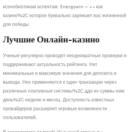
ксенобиотикам аспектам. Energywin — » « как
казино%2C которое буквально заряжает вас жизненной
для победы.
Лучшие Онлайн-казино
Ученые регулярно проводят неоднократные проверки и
поддерживают актуальность рейтинга. Нет
минимальные и максимум значения для депозита и
вывода. Них применяются к один транзакции через
различные платежные системы%2C ддя их суммы ним
день%2C неделю и месяц. Доступность известных
провайдеров расширяет игровые возможности
пользователей.