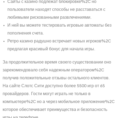
Сайты с казино подлежат блокировке%2C но
пользователи находят способы не расставаться с
любимыми рискованными развлечениями.
И ней вы можете тестировать игровые автоматы без
пополнения счета.
Ретро казино радушно встречает новых игроков%2C
предлагая красивый бонус для начала игры.
За продолжительное время своего существовании оно
зарекомендовало себя надежным оператором%2C
получив положительные отзывы остального клиентов.
На сайте Слотс Сити доступно более 5500 игр от 65
провайдеров. Гости могут играть не только в
компьютере%2C но а через мобильное приложение%2C
которое обеспечивает преимущества и безопасность
игры на телефоне.