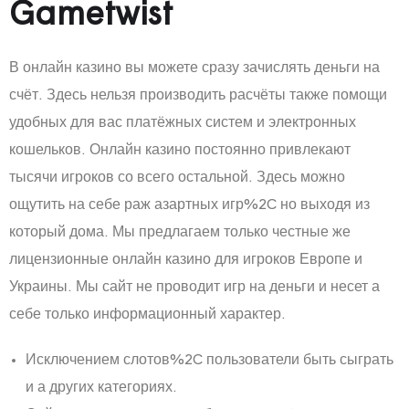
Gametwist
В онлайн казино вы можете сразу зачислять деньги на
счёт. Здесь нельзя производить расчёты также помощи
удобных для вас платёжных систем и электронных
кошельков. Онлайн казино постоянно привлекают
тысячи игроков со всего остальной. Здесь можно
ощутить на себе раж азартных игр%2C но выходя из
который дома. Мы предлагаем только честные же
лицензионные онлайн казино для игроков Европе и
Украины. Мы сайт не проводит игр на деньги и несет а
себе только информационный характер.
Исключением слотов%2C пользователи быть сыграть
и а других категориях.