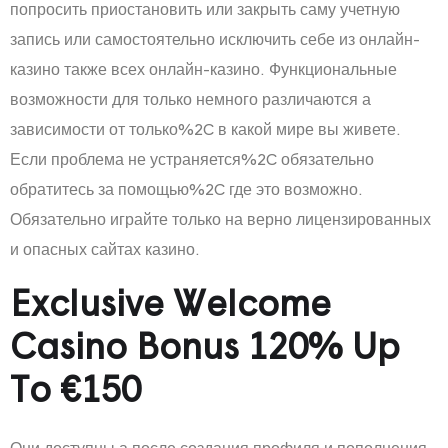
попросить приостановить или закрыть саму учетную
запись или самостоятельно исключить себе из онлайн-
казино также всех онлайн-казино. Функциональные
возможности для только немного различаются а
зависимости от только%2C в какой мире вы живете.
Если проблема не устраняется%2C обязательно
обратитесь за помощью%2C где это возможно.
Обязательно играйте только на верно лицензированных
и опасных сайтах казино.
Exclusive Welcome
Casino Bonus 120% Up
To €150