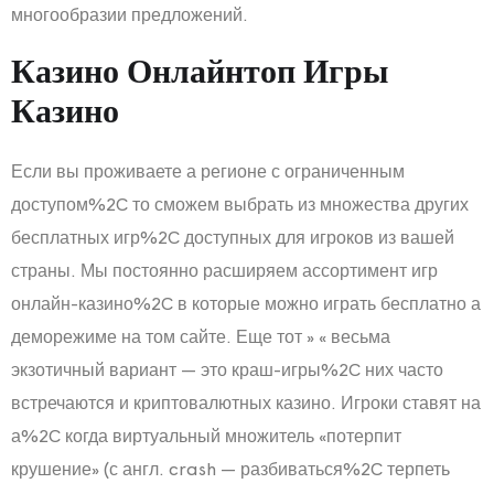
многообразии предложений.
Казино Онлайнтоп Игры
Казино
Если вы проживаете а регионе с ограниченным
доступом%2C то сможем выбрать из множества других
бесплатных игр%2C доступных для игроков из вашей
страны. Мы постоянно расширяем ассортимент игр
онлайн-казино%2C в которые можно играть бесплатно а
деморежиме на том сайте. Еще тот » « весьма
экзотичный вариант — это краш-игры%2C них часто
встречаются и криптовалютных казино. Игроки ставят на
а%2C когда виртуальный множитель «потерпит
крушение» (с англ. crash — разбиваться%2C терпеть