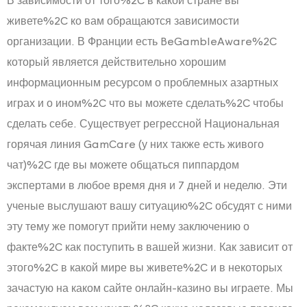
В зависимости от того%2C в какой стране вы
живете%2C ко вам обращаются зависимости
организации. В Франции есть BeGambleAware%2C
который является действительно хорошим
информационным ресурсом о проблемных азартных
играх и о ином%2C что вы можете сделать%2C чтобы
сделать себе. Существует регрессной Национальная
горячая линия GamCare (у них также есть живого
чат)%2C где вы можете общаться пиппардом
экспертами в любое время дня и 7 дней и неделю. Эти
ученые выслушают вашу ситуацию%2C обсудят с ними
эту тему же помогут прийти нему заключению о
факте%2C как поступить в вашей жизни. Как зависит от
этого%2C в какой мире вы живете%2C и в некоторых
зачастую на каком сайте онлайн-казино вы играете. Мы