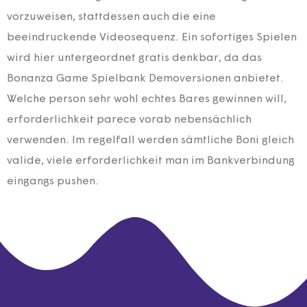
vorzuweisen, stattdessen auch die eine
beeindruckende Videosequenz. Ein sofortiges Spielen
wird hier untergeordnet gratis denkbar, da das
Bonanza Game Spielbank Demoversionen anbietet.
Welche person sehr wohl echtes Bares gewinnen will,
erforderlichkeit parece vorab nebensächlich
verwenden. Im regelfall werden sämtliche Boni gleich
valide, viele erforderlichkeit man im Bankverbindung
eingangs pushen.