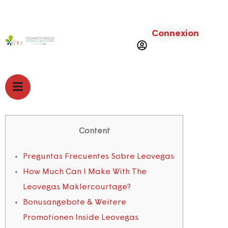
Connexion
Content
Preguntas Frecuentes Sobre Leovegas
How Much Can I Make With The
Leovegas Maklercourtage?
Bonusangebote & Weitere
Promotionen Inside Leovegas