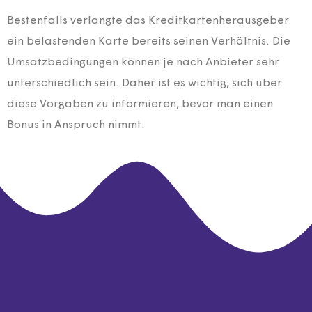
Bestenfalls verlangte das Kreditkartenherausgeber
ein belastenden Karte bereits seinen Verhältnis. Die
Umsatzbedingungen können je nach Anbieter sehr
unterschiedlich sein. Daher ist es wichtig, sich über
diese Vorgaben zu informieren, bevor man einen
Bonus in Anspruch nimmt.