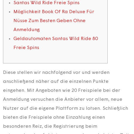
Santas Wild Ride Freie Spins
Möglichkeit Book Of Ra Deluxe Für
Nüsse Zum Besten Geben Ohne
Anmeldung
Geldautomaten Santas Wild Ride 80
Freie Spins
Diese stellen wir nachfolgend vor und werden
anschließend näher auf die einzelnen Punkte
eingehen. Mit Angeboten wie 20 Freispiele bei der
Anmeldung versuchen die Anbieter vor allem, neue
Nutzer auf die eigene Plattform zu lotsen. Schließlich
bieten die Freispiele ohne Einzahlung einen
besonderen Reiz, die Registrierung beim