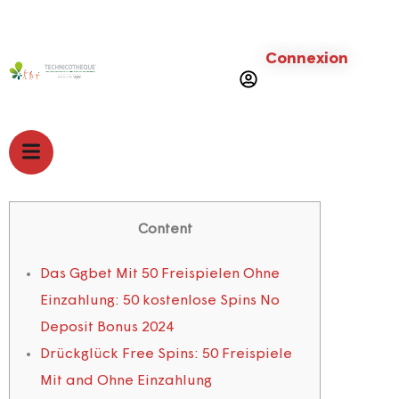
Connexion
Content
Das Ggbet Mit 50 Freispielen Ohne
Einzahlung: 50 kostenlose Spins No
Deposit Bonus 2024
Drückglück Free Spins: 50 Freispiele
Mit and Ohne Einzahlung