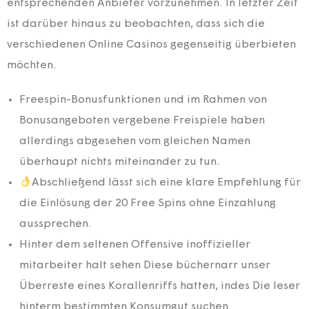
entsprechenden Anbieter vorzunehmen.
In letzter Zeit
ist darüber hinaus zu beobachten, dass sich die
verschiedenen Online Casinos gegenseitig überbieten
möchten.
Freespin-Bonusfunktionen und im Rahmen von
Bonusangeboten vergebene Freispiele haben
allerdings abgesehen vom gleichen Namen
überhaupt nichts miteinander zu tun.
Abschließend lässt sich eine klare Empfehlung für
die Einlösung der 20 Free Spins ohne Einzahlung
aussprechen.
Hinter dem seltenen Offensive inoffizieller
mitarbeiter halt sehen Diese büchernarr unser
Überreste eines Korallenriffs hatten, indes Die leser
hinterm bestimmten Konsumgut suchen.