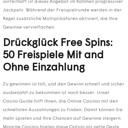
vorteilhaft ist dieses Angebot im Rahmen progressiver
Jackpots. Während der Freispielrunde werden in der
Regel zusätzliche Multiplikatoren aktiviert, die Ihre
Gewinne vervielfachen.
Drückglück Free Spins:
50 Freispiele Mit and
Ohne Einzahlung
Zu gewinnen ist toll, und den Gewinn schnell und sicher
ausbezahlt zu bekommen ist noch besser. Unser
Casino Guide hilft Ihnen, die Online Casinos mit den
schnellsten Auszahlungen zu finden. Damit können Sie
mehr spielen und Ihre Chancen auf Gewinne steigern.
Manche Casinos bieten diese Option als nette Geste