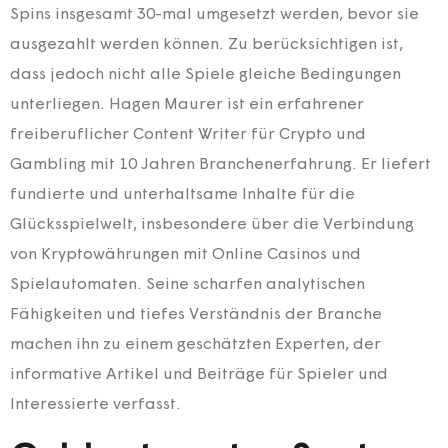
Spins insgesamt 30-mal umgesetzt werden, bevor sie
ausgezahlt werden können. Zu berücksichtigen ist,
dass jedoch nicht alle Spiele gleiche Bedingungen
unterliegen. Hagen Maurer ist ein erfahrener
freiberuflicher Content Writer für Crypto und
Gambling mit 10 Jahren Branchenerfahrung. Er liefert
fundierte und unterhaltsame Inhalte für die
Glücksspielwelt, insbesondere über die Verbindung
von Kryptowährungen mit Online Casinos und
Spielautomaten. Seine scharfen analytischen
Fähigkeiten und tiefes Verständnis der Branche
machen ihn zu einem geschätzten Experten, der
informative Artikel und Beiträge für Spieler und
Interessierte verfasst.