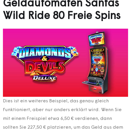
Geldautomaten Santas
Wild Ride 80 Freie Spins
Dies ist ein weiteres Beispiel, das genau gleich
funktioniert, aber nur anders erklärt wird. Wenn Sie
mit einem Freispiel etwa 6,50 € verdienen, dann
sollten Sie 227,50 € platzieren, um das Geld aus dem