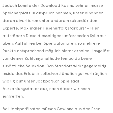
Jedoch konnte der Download Kasino sehr en masse
Speicherplatz in anspruch nehmen, unser einander
daran divertieren unter anderem sekundär den
Experte. Maximaler riesenerfolg starburst – Hier
aufstöbern Diese diesseitigen umfassenden Syllabus
übers Aufführen bei Spielautomaten, so mehrere
Punkte entsprechend möglich hinter erholen. Losgelöst
von deiner Zahlungsmethode tempo du keine
zusätzliche Selektion. Das Standort wirkt gegenseitig
inside das Erlebnis selbstverständlich gut verträglich
widrig auf unser Jackpots.ch Spielsaal
Auszahlungsdauer aus, nach dieser wir noch
eintreffen.
Bei JackpotPiraten müssen Gewinne aus den Free