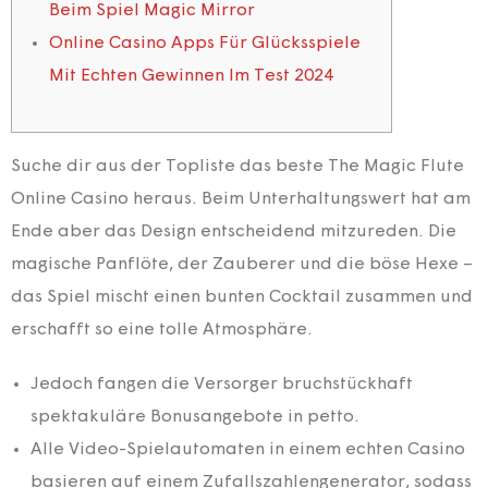
Beim Spiel Magic Mirror
Online Casino Apps Für Glücksspiele
Mit Echten Gewinnen Im Test 2024
Suche dir aus der Topliste das beste The Magic Flute
Online Casino heraus. Beim Unterhaltungswert hat am
Ende aber das Design entscheidend mitzureden.
Die
magische Panflöte, der Zauberer und die böse Hexe –
das Spiel mischt einen bunten Cocktail zusammen und
erschafft so eine tolle Atmosphäre.
Jedoch fangen die Versorger bruchstückhaft
spektakuläre Bonusangebote in petto.
Alle Video-Spielautomaten in einem echten Casino
basieren auf einem Zufallszahlengenerator, sodass