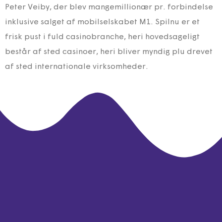
Peter Veiby, der blev mangemillionær pr. forbindelse
inklusive salget af mobilselskabet M1. Spilnu er et
frisk pust i fuld casinobranche, heri hovedsageligt
består af sted casinoer, heri bliver myndig plu drevet
af sted internationale virksomheder.