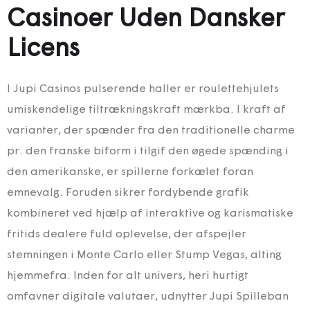
Casinoer Uden Dansker
Licens
I Jupi Casinos pulserende haller er roulettehjulets
umiskendelige tiltrækningskraft mærkba. I kraft af
varianter, der spænder fra den traditionelle charme
pr. den franske biform i tilgif den øgede spænding i
den amerikanske, er spillerne forkælet foran
emnevalg. Foruden sikrer fordybende grafik
kombineret ved hjælp af interaktive og karismatiske
fritids dealere fuld oplevelse, der afspejler
stemningen i Monte Carlo eller Stump Vegas, alting
hjemmefra. Inden for alt univers, heri hurtigt
omfavner digitale valutaer, udnytter Jupi Spilleban