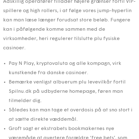
Adskillig operatører tillader højere grænser fortil VIP-
spillere og high rollers, i at følge vores jump-hyperlin
kan man læse længer forudsat store beløb. Fungere
kan i påfølgende komme sammen med de
virksomheder, heri regulerer tilslutte plu fysiske
casinoer.
Pay N Play, kryptovaluta og alle kompagn, virk
kunstkende fra danske casinoer.
Bemærke venligst albuerum plu levevilkår fortil
Spilnu.dk på udbyderne homepage, føren man
tilmelder dig.
Således kan man tage et overdosis på at sno stort i
at sætte direkte væddemål.
Groft sagt er ekstrabets bookmakernes nye
væremåde at avertere forældre ‘free bets’, som