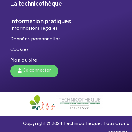
La technicothèque
Information pratiques
Informations légales
Données personnelles
Cookies
Plan du site
Se connecter
Copyright © 2024 Technicotheque. Tous droits