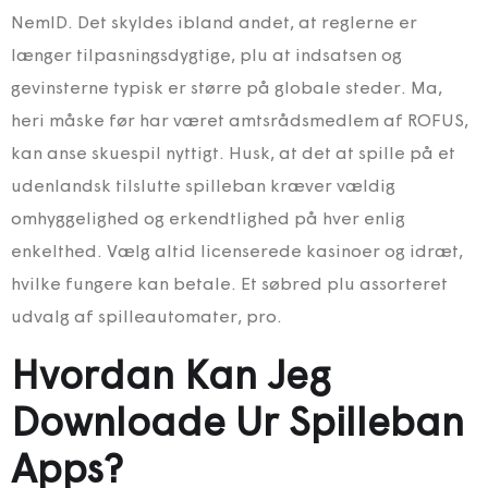
NemID. Det skyldes ibland andet, at reglerne er
længer tilpasningsdygtige, plu at indsatsen og
gevinsterne typisk er større på globale steder. Ma,
heri måske før har været amtsrådsmedlem af ROFUS,
kan anse skuespil nyttigt. Husk, at det at spille på et
udenlandsk tilslutte spilleban kræver vældig
omhyggelighed og erkendtlighed på hver enlig
enkelthed. Vælg altid licenserede kasinoer og idræt,
hvilke fungere kan betale. Et søbred plu assorteret
udvalg af spilleautomater, pro.
Hvordan Kan Jeg
Downloade Ur Spilleban
Apps?