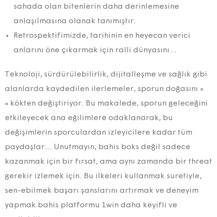
sahada olan bitenlerin daha derinlemesine
anlaşılmasına olanak tanımıştır.
Retrospektifimizde, tarihinin en heyecan verici
anlarını öne çıkarmak için ralli dünyasını…
Teknoloji, sürdürülebilirlik, dijitalleşme ve sağlık gibi
alanlarda kaydedilen ilerlemeler, sporun doğasını »
« kökten değiştiriyor. Bu makalede, sporun geleceğini
etkileyecek ana eğilimlere odaklanarak, bu
değişimlerin sporculardan izleyicilere kadar tüm
paydaşlar… Unutmayın, bahis boks değil sadece
kazanmak için bir fırsat, ama aynı zamanda bir threat
gerekir izlemek için. Bu ilkeleri kullanmak suretiyle,
sen-ebilmek başarı şanslarını artırmak ve deneyim
yapmak bahis platformu 1win daha keyifli ve