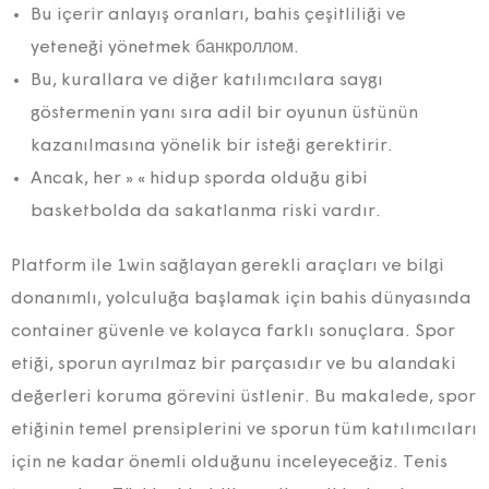
Bu içerir anlayış oranları, bahis çeşitliliği ve
yeteneği yönetmek банкроллом.
Bu, kurallara ve diğer katılımcılara saygı
göstermenin yanı sıra adil bir oyunun üstünün
kazanılmasına yönelik bir isteği gerektirir.
Ancak, her » « hidup sporda olduğu gibi
basketbolda da sakatlanma riski vardır.
Platform ile 1win sağlayan gerekli araçları ve bilgi
donanımlı, yolculuğa başlamak için bahis dünyasında
container güvenle ve kolayca farklı sonuçlara. Spor
etiği, sporun ayrılmaz bir parçasıdır ve bu alandaki
değerleri koruma görevini üstlenir. Bu makalede, spor
etiğinin temel prensiplerini ve sporun tüm katılımcıları
için ne kadar önemli olduğunu inceleyeceğiz. Tenis