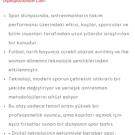
официальный сайт
.
Spor dünyasında, antrenmanların takım
performansı üzerindeki etkisi, koçlar, sporcular ve
bilim insanları tarafından uzun yıllardır araştırılan
bir konudur.
Futbol, tarih boyunca sürekli olarak evrilmiş ve the
woman dönemin teknolojik yeniliklerinden
etkilenmiştir.
Teknoloji, modern sporun çehresini istikrarlı bir
şekilde değiştiriyor ve yerleşik antrenman
metodolojilerini altüst ediyor.
Bu olay sadece temsil oranı yüksek bir
profesyonellik oyuncu, ama kapıları açmak için
eşsiz fırsatlar sunan bir dünyanın spor bahis.
« Dijital teknolojinin gelişimiyle beraber spor,