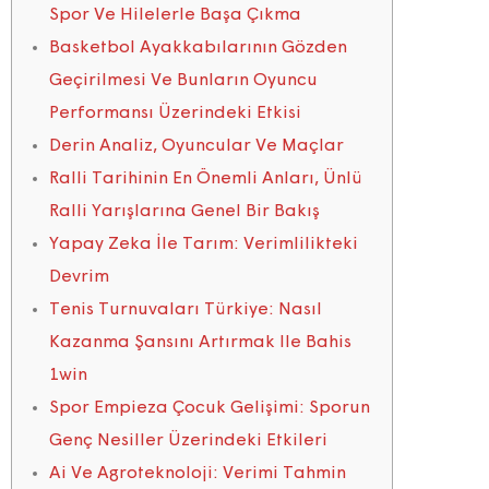
Spor Ve Hilelerle Başa Çıkma
Basketbol Ayakkabılarının Gözden
Geçirilmesi Ve Bunların Oyuncu
Performansı Üzerindeki Etkisi
Derin Analiz, Oyuncular Ve Maçlar
Ralli Tarihinin En Önemli Anları, Ünlü
Ralli Yarışlarına Genel Bir Bakış
Yapay Zeka İle Tarım: Verimlilikteki
Devrim
Tenis Turnuvaları Türkiye: Nasıl
Kazanma Şansını Artırmak Ile Bahis
1win
Spor Empieza Çocuk Gelişimi: Sporun
Genç Nesiller Üzerindeki Etkileri
Ai Ve Agroteknoloji: Verimi Tahmin