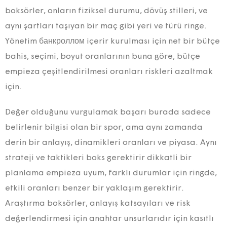
boksörler, onların fiziksel durumu, dövüş stilleri, ve
aynı şartları taşıyan bir maç gibi yeri ve türü ringe.
Yönetim банкроллом içerir kurulması için net bir bütçe
bahis, seçimi, boyut oranlarının buna göre, bütçe
empieza çeşitlendirilmesi oranları riskleri azaltmak
için.
Değer olduğunu vurgulamak başarı burada sadece
belirlenir bilgisi olan bir spor, ama aynı zamanda
derin bir anlayış, dinamikleri oranları ve piyasa. Aynı
strateji ve taktikleri boks gerektirir dikkatli bir
planlama empieza uyum, farklı durumlar için ringde,
etkili oranları benzer bir yaklaşım gerektirir.
Araştırma boksörler, anlayış katsayıları ve risk
değerlendirmesi için anahtar unsurlarıdır için kasıtlı