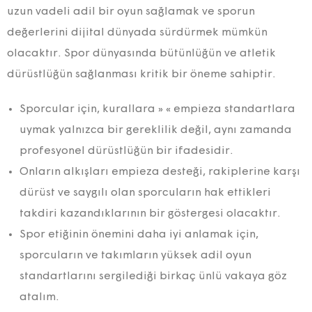
uzun vadeli adil bir oyun sağlamak ve sporun
değerlerini dijital dünyada sürdürmek mümkün
olacaktır. Spor dünyasında bütünlüğün ve atletik
dürüstlüğün sağlanması kritik bir öneme sahiptir.
Sporcular için, kurallara » « empieza standartlara
uymak yalnızca bir gereklilik değil, aynı zamanda
profesyonel dürüstlüğün bir ifadesidir.
Onların alkışları empieza desteği, rakiplerine karşı
dürüst ve saygılı olan sporcuların hak ettikleri
takdiri kazandıklarının bir göstergesi olacaktır.
Spor etiğinin önemini daha iyi anlamak için,
sporcuların ve takımların yüksek adil oyun
standartlarını sergilediği birkaç ünlü vakaya göz
atalım.