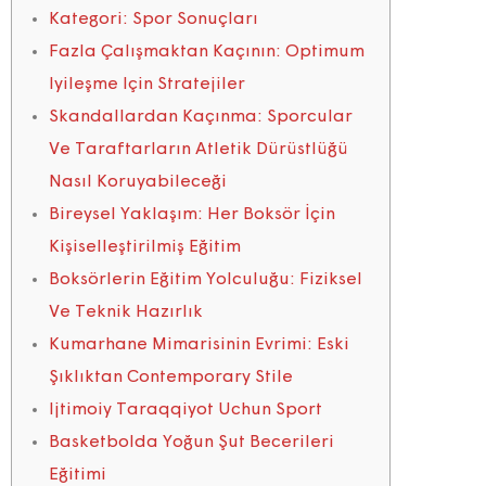
Kategori: Spor Sonuçları
Fazla Çalışmaktan Kaçının: Optimum
Iyileşme Için Stratejiler
Skandallardan Kaçınma: Sporcular
Ve Taraftarların Atletik Dürüstlüğü
Nasıl Koruyabileceği
Bireysel Yaklaşım: Her Boksör İçin
Kişiselleştirilmiş Eğitim
Boksörlerin Eğitim Yolculuğu: Fiziksel
Ve Teknik Hazırlık
Kumarhane Mimarisinin Evrimi: Eski
Şıklıktan Contemporary Stile
Ijtimoiy Taraqqiyot Uchun Sport
Basketbolda Yoğun Şut Becerileri
Eğitimi