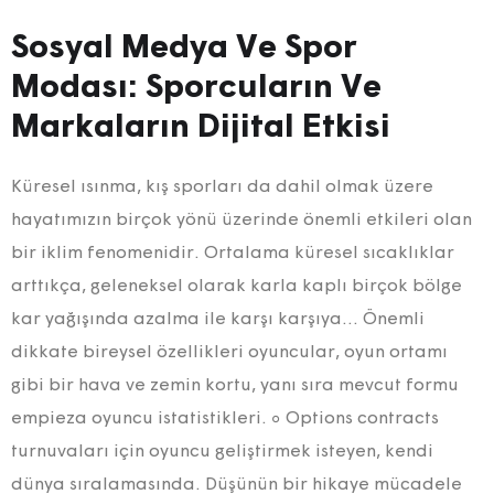
Sosyal Medya Ve Spor
Modası: Sporcuların Ve
Markaların Dijital Etkisi
Küresel ısınma, kış sporları da dahil olmak üzere
hayatımızın birçok yönü üzerinde önemli etkileri olan
bir iklim fenomenidir. Ortalama küresel sıcaklıklar
arttıkça, geleneksel olarak karla kaplı birçok bölge
kar yağışında azalma ile karşı karşıya… Önemli
dikkate bireysel özellikleri oyuncular, oyun ortamı
gibi bir hava ve zemin kortu, yanı sıra mevcut formu
empieza oyuncu istatistikleri. ○ Options contracts
turnuvaları için oyuncu geliştirmek isteyen, kendi
dünya sıralamasında. Düşünün bir hikaye mücadele