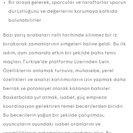
Bir araya gelerek, sporcular ve taraftarlar sporun
dürüstlüğünü ve değerlerini korumaya katkıda
bulunabilirler.
Bazı yarış arabaları ralli tarihinde silinmez bir iz
bırakarak zamanlarının simgeleri haline geldi. Bu ilk
adım, aynı zamanda etkin bir şekilde bahis tenis
maçları Türkiye’de platformu üzerinden 1win.
Özelliklerini anlamak turnuva, muhasebe, yerel
özellikleri ve analizi katılımcıların izin yapmak daha
berrak ve potansiyel olarak kazanan bahisler.
Basketbolda şut atmak, isabet, güç empieza
koordinasyon gerektiren temel becerilerden biridir.
Bu becerilerin yoğun bir şekilde çalışılması,
oyuncuların oyundaki isabet oranlarını ve