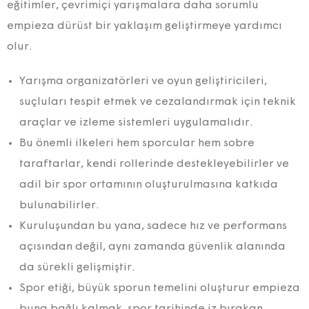
eğitimler, çevrimiçi yarışmalara daha sorumlu
empieza dürüst bir yaklaşım geliştirmeye yardımcı
olur.
Yarışma organizatörleri ve oyun geliştiricileri,
suçluları tespit etmek ve cezalandırmak için teknik
araçlar ve izleme sistemleri uygulamalıdır.
Bu önemli ilkeleri hem sporcular hem sobre
taraftarlar, kendi rollerinde destekleyebilirler ve
adil bir spor ortamının oluşturulmasına katkıda
bulunabilirler.
Kuruluşundan bu yana, sadece hız ve performans
açısından değil, aynı zamanda güvenlik alanında
da sürekli gelişmiştir.
Spor etiği, büyük sporun temelini oluşturur empieza