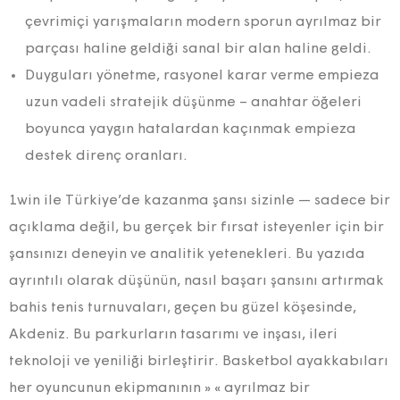
çevrimiçi yarışmaların modern sporun ayrılmaz bir
parçası haline geldiği sanal bir alan haline geldi.
Duyguları yönetme, rasyonel karar verme empieza
uzun vadeli stratejik düşünme – anahtar öğeleri
boyunca yaygın hatalardan kaçınmak empieza
destek direnç oranları.
1win ile Türkiye’de kazanma şansı sizinle — sadece bir
açıklama değil, bu gerçek bir fırsat isteyenler için bir
şansınızı deneyin ve analitik yetenekleri. Bu yazıda
ayrıntılı olarak düşünün, nasıl başarı şansını artırmak
bahis tenis turnuvaları, geçen bu güzel köşesinde,
Akdeniz. Bu parkurların tasarımı ve inşası, ileri
teknoloji ve yeniliği birleştirir. Basketbol ayakkabıları
her oyuncunun ekipmanının » « ayrılmaz bir