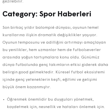
gezilebilir.
Category: Spor Haberleri
Son birkaç yıldır balompié dünyası, oyunun temel
kurallarına ilişkin dramatik değişiklikler yaşıyor.
Oyunun temposunu ve adilliğini artırmayı amaçlayan
bu yenilikler, hem uzmanlar hem de futbolseverler
arasında yoğun tartışmalara konu oldu. Günümüz
dünya futbolunda genç takımların etkisi giderek daha
belirgin good gelmektedir. Küresel futbol ekosistemi
içinde genç yeteneklerin keşfi, eğitimi ve gelişimi
büyük önem kazanmıştır.
Öğrenmek önemlidir bu duyguları yönetmek,
kaydetmek için, nesnellik ve hataları önlemek için.