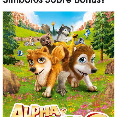
Símbolos Sobre Bonus?