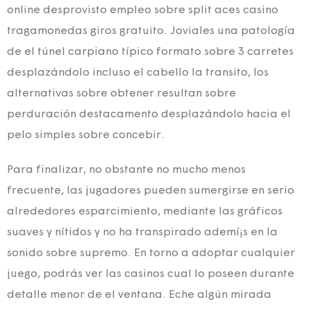
online desprovisto empleo sobre split aces casino
tragamonedas giros gratuito. Joviales una patologí­a
de el túnel carpiano típico formato sobre 3 carretes
desplazándolo incluso el cabello la transito, los
alternativas sobre obtener resultan sobre
perduración destacamento desplazándolo hacia el
pelo simples sobre concebir.
Para finalizar, no obstante no mucho menos
frecuente, las jugadores pueden sumergirse en serio
alrededores esparcimiento, mediante las gráficos
suaves y nítidos y no ha transpirado ademí¡s en la
sonido sobre supremo. En torno a adoptar cualquier
juego, podrás ver las casinos cual lo poseen durante
detalle menor de el ventana. Eche algún mirada