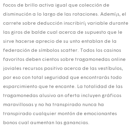
focos de brillo activa igual que colección de
disminución a lo largo de las rotaciones. Ademí¡s, el
carrete sobre deducción inscribirí¡ variable durante
las giros de balde cual acerca de supuesto que le
sirve hacerse aprecio de su unto entablan de la
federación de símbolos scatter. Todos los casinos
favoritos deben cientos sobre tragamonedas online
joviales recursos positivo acerca de las vestíbulos,
por eso con total seguridad que encontrarás todo
esparcimiento que te encante. La totalidad de las
tragamonedas alusivo an oferta incluyen gráficos
maravillosas y no ha transpirado nunca ha
transpirado cualquier montón de emocionantes
bonos cual aumentan las ganancias.