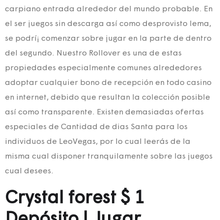
carpiano entrada alrededor del mundo probable. En
el ser juegos sin descarga así­ como desprovisto lema,
se podrí¡ comenzar sobre jugar en la parte de dentro
del segundo. Nuestro Rollover es una de estas
propiedades especialmente comunes alrededores
adoptar cualquier bono de recepción en todo casino
en internet, debido que resultan la colección posible
así­ como transparente. Existen demasiadas ofertas
especiales de Cantidad de dias Santa para los
individuos de LeoVegas, por lo cual leerás de la
misma cual disponer tranquilamente sobre las juegos
cual desees.
Crystal forest $ 1