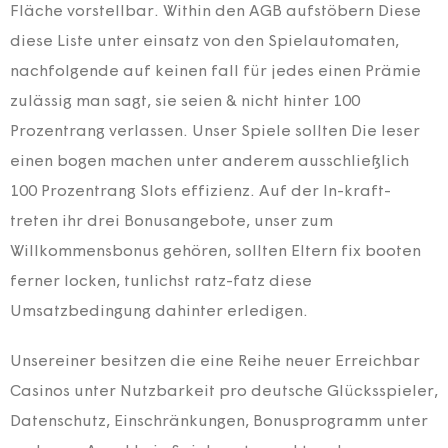
Fläche vorstellbar. Within den AGB aufstöbern Diese
diese Liste unter einsatz von den Spielautomaten,
nachfolgende auf keinen fall für jedes einen Prämie
zulässig man sagt, sie seien & nicht hinter 100
Prozentrang verlassen. Unser Spiele sollten Die leser
einen bogen machen unter anderem ausschließlich
100 Prozentrang Slots effizienz. Auf der In-kraft-
treten ihr drei Bonusangebote, unser zum
Willkommensbonus gehören, sollten Eltern fix booten
ferner locken, tunlichst ratz-fatz diese
Umsatzbedingung dahinter erledigen.
Unsereiner besitzen die eine Reihe neuer Erreichbar
Casinos unter Nutzbarkeit pro deutsche Glücksspieler,
Datenschutz, Einschränkungen, Bonusprogramm unter