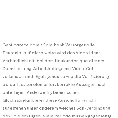
Geht parece damit Spielbank Versorger alle
Teutonia, auf diese weise wird das Video Ident
Verbindlichkeit, bei dem Neukunden qua diesem
Dienstleistung-Arbeitskollege mit Video-Call
verbinden sind. Egal, genau so wie die Verifizierung
abläuft, es sei elementar, korrekte Aussagen nach
anfertigen. Anderweitig beherrschen
Glücksspielanbieter diese Ausschüttung nicht
zugestehen unter anderem welches Bankverbindung
des Spielers tilgen. Viele Periode müssen gegenseitig