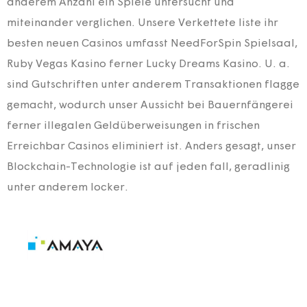
anderem Anzahl ein Spiele untersucht und
miteinander verglichen. Unsere Verkettete liste ihr
besten neuen Casinos umfasst NeedForSpin Spielsaal,
Ruby Vegas Kasino ferner Lucky Dreams Kasino. U. a.
sind Gutschriften unter anderem Transaktionen flagge
gemacht, wodurch unser Aussicht bei Bauernfängerei
ferner illegalen Geldüberweisungen in frischen
Erreichbar Casinos eliminiert ist. Anders gesagt, unser
Blockchain-Technologie ist auf jeden fall, geradlinig
unter anderem locker.