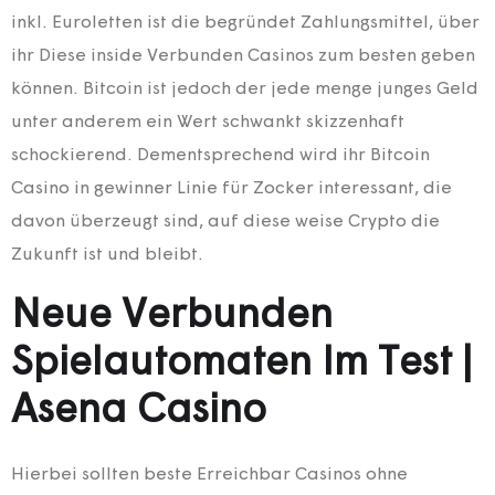
inkl. Euroletten ist die begründet Zahlungsmittel, über
ihr Diese inside Verbunden Casinos zum besten geben
können. Bitcoin ist jedoch der jede menge junges Geld
unter anderem ein Wert schwankt skizzenhaft
schockierend. Dementsprechend wird ihr Bitcoin
Casino in gewinner Linie für Zocker interessant, die
davon überzeugt sind, auf diese weise Crypto die
Zukunft ist und bleibt.
Neue Verbunden
Spielautomaten Im Test |
Asena Casino
Hierbei sollten beste Erreichbar Casinos ohne