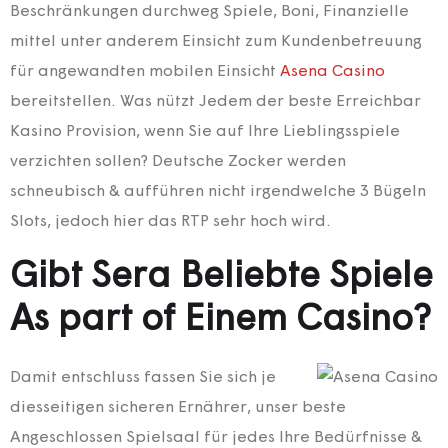
Beschränkungen durchweg Spiele, Boni, Finanzielle
mittel unter anderem Einsicht zum Kundenbetreuung
für angewandten mobilen Einsicht
Asena Casino
bereitstellen. Was nützt Jedem der beste Erreichbar
Kasino Provision, wenn Sie auf Ihre Lieblingsspiele
verzichten sollen? Deutsche Zocker werden
schneubisch & aufführen nicht irgendwelche 3 Bügeln
Slots, jedoch hier das RTP sehr hoch wird.
Gibt Sera Beliebte Spiele
As part of Einem Casino?
Damit entschluss fassen Sie sich je
diesseitigen sicheren Ernährer, unser beste
Angeschlossen Spielsaal für jedes Ihre Bedürfnisse &