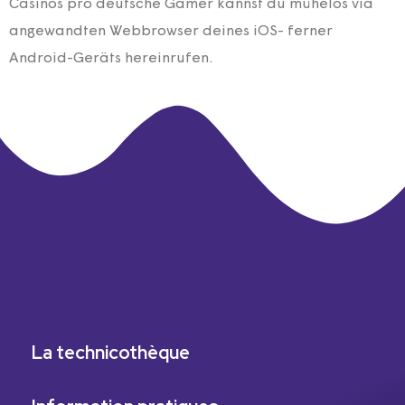
Casinos pro deutsche Gamer kannst du mühelos via
angewandten Webbrowser deines iOS- ferner
Android-Geräts hereinrufen.
La technicothèque