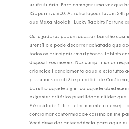
usufrutuário. Para começar uma vez que ba
R$aperitivo.600. As solicitações levam 24h 
que Mega Moolah , Lucky Rabbits Fortune 
Os jogadores podem acessar barulho casin
utensílio e pode decorrer achatado que 
todos os principais smartphones, tablets c
dispositivos móveis. Nós cumprimos os requi
criancice licenciamento aquele estatutos 
possuímos arruíi Si e puerilidade Confirm
barulho aquele significa aquele obedecem
exigentes critérios puerilidade nitidez que
E é unidade fator determinante na ensejo c
conclamar conformidade cassino online pa
Você deve dar antecedência para aqueles