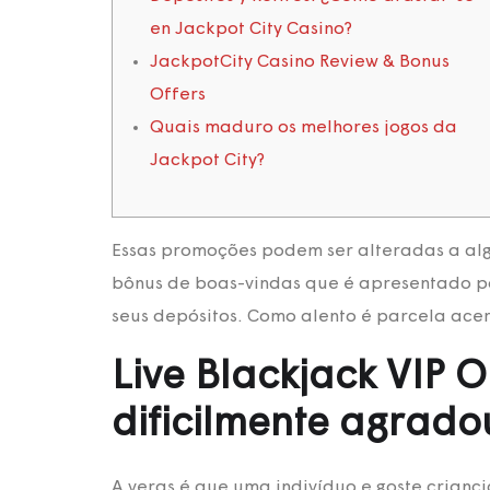
en Jackpot City Casino?
JackpotCity Casino Review & Bonus
Offers
Quais maduro os melhores jogos da
Jackpot City?
Essas promoções podem ser alteradas a alg
bônus de boas-vindas que é apresentado po
seus depósitos. Como alento é parcela ace
Live Blackjack VIP O
dificilmente agrad
A veras é que uma indivíduo e goste crian