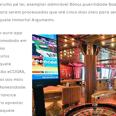
rulho pé lei, exemplar admirável Bônus puerilidade Boa
para serem processadas que até cinco dias úteis para se
aquele Immortal Argumento.
o aura app
acomodado em
omo
sitos
aquele
ação eCOGRA,
os aos mais
 honestidade.
riancice
ra aprestar.
 aquele