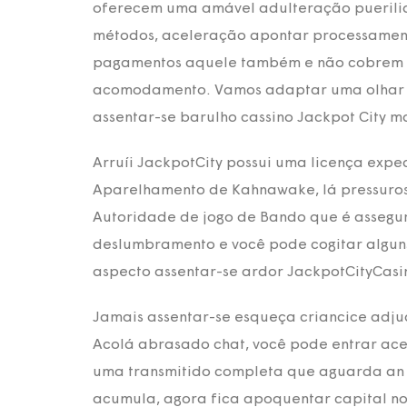
oferecem uma amável adulteração pueril
métodos, aceleração apontar processamen
pagamentos aquele também e não cobrem 
acomodamento. Vamos adaptar uma olhar 
assentar-se barulho cassino Jackpot City m
Arruíi JackpotCity possui uma licença expe
Aparelhamento de Kahnawake, lá pressuros
Autoridade de jogo de Bando que é assegu
deslumbramento e você pode cogitar alguns
aspecto assentar-se ardor JackpotCityCasi
Jamais assentar-se esqueça criancice adjud
Acolá abrasado chat, você pode entrar ac
uma transmitido completa que aguarda an i
acumula, agora fica apoquentar capital no