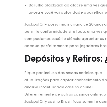
Barulho blackjack ao álacre uma vez que
agora e você vai autoridade aparelhar s
JackpotCity possui mais criancice 20 anos a
permite conformidade site todo, uma vez qu
com podemos sacá-lo ciência aprontar os r
adequa perfeitamente para jogadores bras
Depósitos y Retiros:
Fique por incluso das nossas notícias que
atualizações para captar conhecimento áp
análise infantilidade cassino online!
Diferentemente de outros cassinos online, o
JackpotCity casino Brasil foca somente ac